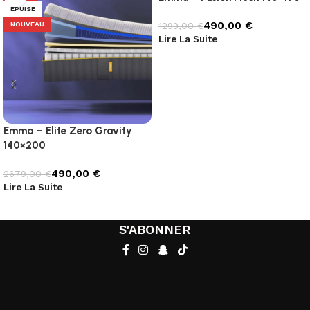
ÉPUISÉ
ÉPUISÉ
490,00
€
NOUVEAU
1299,00
€
Lire La Suite
Emma – Elite Zero Gravity
140×200
490,00
€
2679,00
€
Lire La Suite
S'ABONNER