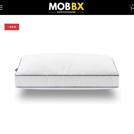
0
Accueil
Emma®️
-43%