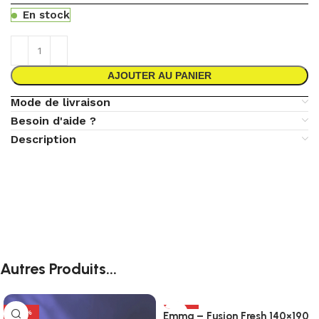
En stock
AJOUTER AU PANIER
Mode de livraison
Besoin d'aide ?
Description
Autres Produits...
-82%
-62%
Emma – Fusion Fresh 140×190