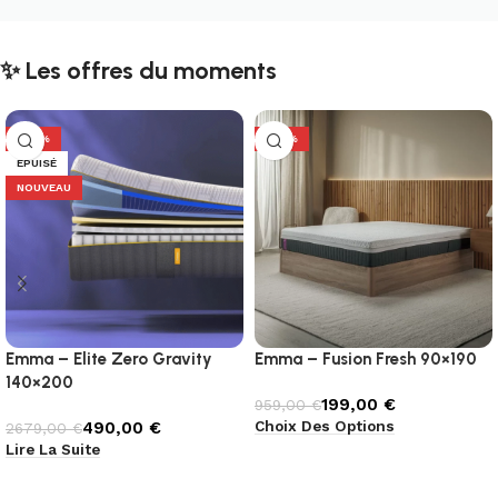
✨ Les offres du moments
-82%
-79%
ÉPUISÉ
NOUVEAU
Emma – Elite Zero Gravity
Emma – Fusion Fresh 90×190
140×200
199,00
€
959,00
€
Choix Des Options
490,00
€
2679,00
€
Lire La Suite