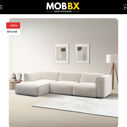
0
Accueil
Canapés 2 places
-38%
ÉPUISÉ