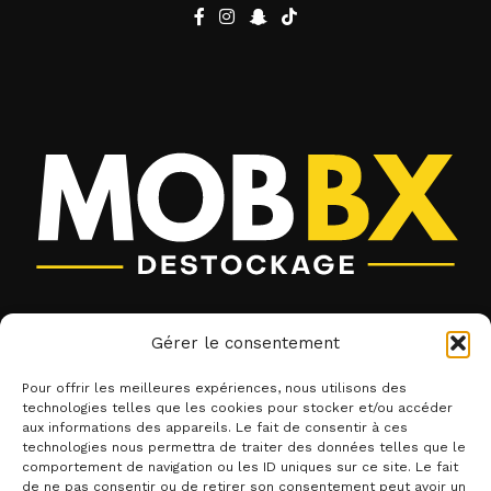
Liens utiles
Gérer le consentement
Contact
Pour offrir les meilleures expériences, nous utilisons des
CGV
technologies telles que les cookies pour stocker et/ou accéder
aux informations des appareils. Le fait de consentir à ces
Mentions légales
technologies nous permettra de traiter des données telles que le
comportement de navigation ou les ID uniques sur ce site. Le fait
Categories
de ne pas consentir ou de retirer son consentement peut avoir un